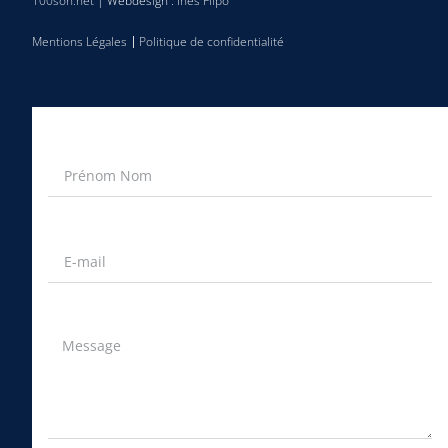
100son.net
| Webdesign :
Inès Flipo
Mentions Légales
Politique de confidentialité