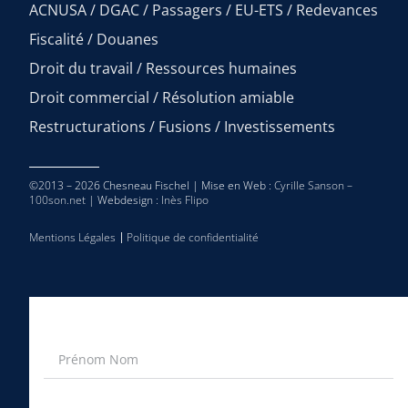
ACNUSA / DGAC / Passagers / EU-ETS / Redevances
Fiscalité / Douanes
Droit du travail / Ressources humaines
Droit commercial / Résolution amiable
Restructurations / Fusions / Investissements
©2013 – 2026 Chesneau Fischel | Mise en Web :
Cyrille Sanson –
100son.net
| Webdesign :
Inès Flipo
Mentions Légales
Politique de confidentialité