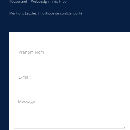
100son.net
| Webdesign :
Inès Flipo
Mentions Légales
Politique de confidentialité