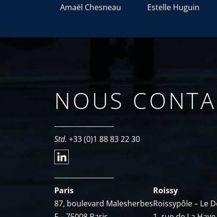
Amaël Chesneau​
Estelle Huguin
NOUS CONTA
Std.
+33 (0)1 88 83 22 30
Paris
Roissy
87, boulevard Malesherbes
Roissypôle – Le 
F – 75008 Paris
1, rue de La Haye