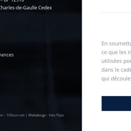
Charles-de-Gaulle Cedex
En soumetta
ce que les i
vances
utilisées p
dans le cad
qui découle
son – 100son.net
| Webdesign :
Inès Flipo