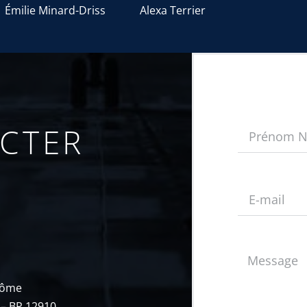
Émilie Minard-Driss
Alexa Terrier
CTER
Dôme
 – BP 12910