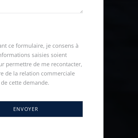
nt ce formulaire, je consens à
nformations saisies soient
our permettre de me recontacter,
re de la relation commerciale
 de cette demande.
ENVOYER